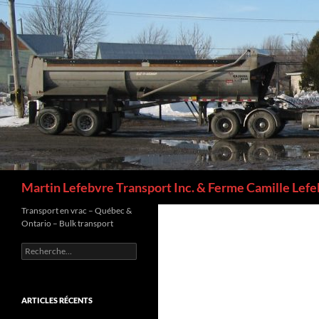
Aller
au
contenu
Recherche
Martin Lefebvre Transport Inc. & Ferme Camille Lefe
Transport en vrac – Québec &
Ontario – Bulk transport
Rechercher :
ARTICLES RÉCENTS