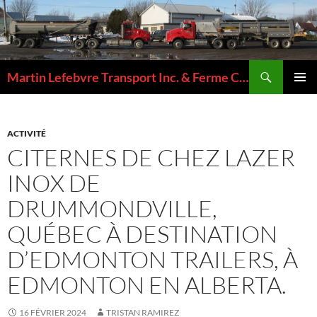
Aller
au
contenu
Recherche
Martin Lefebvre Transport Inc. & Ferme Camille Lefebvre Inc.
MENU
PRINCI
ACTIVITÉ
CITERNES DE CHEZ LAZER
INOX DE
DRUMMONDVILLE,
QUÉBEC À DESTINATION
D’EDMONTON TRAILERS, À
EDMONTON EN ALBERTA.
16 FÉVRIER 2024
TRISTAN RAMIREZ